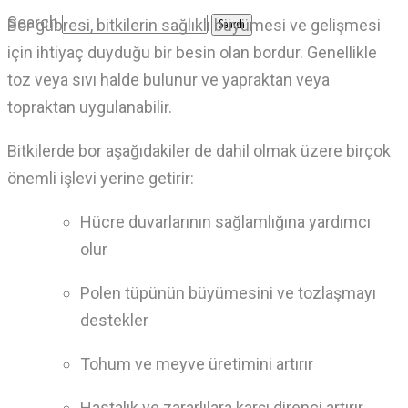
Search
Bor gübresi,
bitkilerin sağlıklı büyümesi ve gelişmesi
için ihtiyaç duyduğu bir besin olan bordur.
Genellikle
toz veya sıvı halde bulunur ve yapraktan veya
topraktan uygulanabilir.
Bitkilerde bor aşağıdakiler de dahil olmak üzere birçok
önemli işlevi yerine getirir:
Hücre duvarlarının sağlamlığına yardımcı
olur
Polen tüpünün büyümesini ve tozlaşmayı
destekler
Tohum ve meyve üretimini artırır
Hastalık ve zararlılara karşı direnci artırır