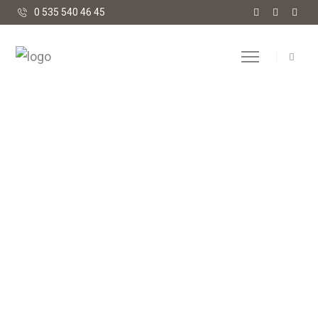
0 535 540 46 45
ODUN KESME VE TAŞIMA
EKİPMANLARI