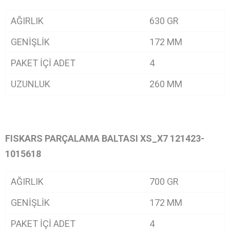
AĞIRLIK
630 GR
GENİŞLİK
172 MM
PAKET İÇİ ADET
4
UZUNLUK
260 MM
FISKARS
PARÇALAMA BALTASI XS_X7 121423-
1015618
AĞIRLIK
700 GR
GENİŞLİK
172 MM
PAKET İÇİ ADET
4