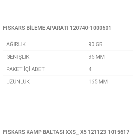
FISKARS
BİLEME APARATI 120740-1000601
AĞIRLIK
90 GR
GENİŞLİK
35 MM
PAKET İÇİ ADET
4
UZUNLUK
165 MM
FISKARS
KAMP BALTASI XXS_ X5 121123-1015617