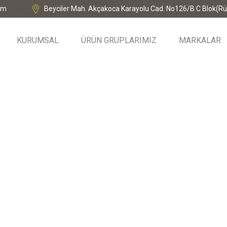
om
Beyciler Mah. Akçakoca Karayolu Cad. No126/B C Blok(Rü
KURUMSAL
ÜRÜN GRUPLARIMIZ
MARKALAR