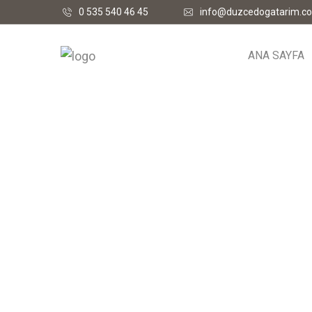
0 535 540 46 45
info@duzcedogatarim.c
ANA SAYFA
My account